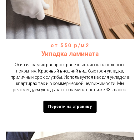
Скучные на максималках
от 550 р/м2
Безвоздушная покраска
Укладка ламината
промышленных помещений
Один из самых распространенных видов напольного
покрытия. Красивый внешний вид, быстрая укладка,
приличный срок службы. Используется как для укладки в
Рассрочка/Бартер? Go
квартирах так и в коммерческой недвижимости. Мы
Заглянуть в цены
рекомендуем укладывать в ламинат не ниже 33 класса.
Контакты
На главную
Перейти на страницу
Палитры цветов
Вакансии. Ищем лучших.
ndymanService
2006-2025 Скучные | IS
© Скучная компания