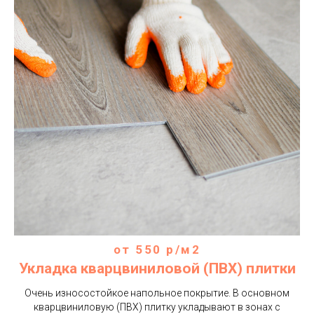
Ремонт офисов
Ремонт спортклубов
Ремонт магазинов
Ремонт мед.центров
Ремонт заведений
Отделка помещений
Ремонт производственных
помещений
Ремонт складских помещений
Покраска пола
от 550 р/м2
Укладка кварцвиниловой (ПВХ) плитки
Укладка искусственной травы
Укладка ковролина
Очень износостойкое напольное покрытие. В основном
Укладка кварцвиниловой плитки
Укладка линолеума
кварцвиниловую (ПВХ) плитку укладывают в зонах с