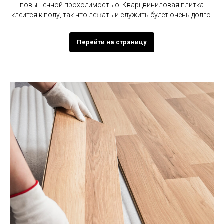
повышенной проходимостью. Кварцвиниловая плитка
Укладка резиновых покрытий
Укладка ламината
клеится к полу, так что лежать и служить будет очень долго.
Установка потолка Армстронг
Установка плинтуса
Укладка керамогранита
Покраска стен
Перейти на страницу
Безвоздушная покраска
Декоративный кирпич
Механизированный демонтаж
напольных покрытий
Обшивка стен алюминиевыми
рифлеными листами типа
Квинтет
Скучные с Петровичем
Покрасим лучше, чем Малевич
Ковролин вам в офис
Линолеум мыть легче
Сначала бумажки
Проекты ускоряют Скучных
Открываем ваши магазины
Только би-ту-би
Косметика тоже важна
Сотрудничество
Наши электрики не замыкают
Опыт
Правила для Заказчика
Связь со Скучными